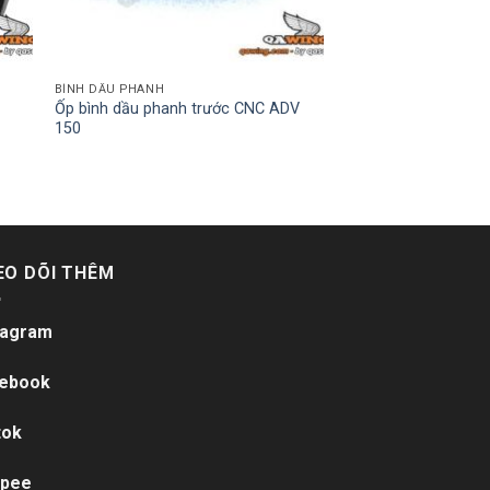
BÌNH DẦU PHANH
Ốp bình dầu phanh trước CNC ADV
150
EO DÕI THÊM
tagram
ebook
tok
pee