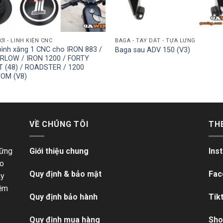
ƠI - LINH KIỆN CNC
BAGA - TAY DẮT - TỰA LƯNG
bình xăng 1 CNC cho IRON 883 /
Baga sau ADV 150 (V3)
RLOW / IRON 1200 / FORTY
T (48) / ROADSTER / 1200
OM (V8)
VỀ CHÚNG TÔI
TH
hững
Giới thiệu chung
Ins
ho
Quy định & bảo mật
Fac
ãy
iềm
Quy định bảo hành
Tik
Quy định mua hàng
Sho