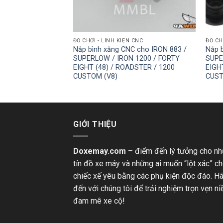
ĐỘNG CƠ
ĐỒ CHƠI - LINH KIỆN CNC
ĐỒ CH
nh điện
Nắp bình xăng CNC cho IRON 883 /
Nắp 
 / BONNEVILLE
SUPERLOW / IRON 1200 / FORTY
SUPE
WIN / BONNEVILLE
EIGHT (48) / ROADSTER / 1200
EIGH
21)
CUSTOM (V8)
CUST
GIỚI THIỆU
Doxemay.com
– điểm đến lý tưởng cho n
tín đồ xe máy và những ai muốn “lột xác” c
chiếc xế yêu bằng các phụ kiện độc đáo. H
đến với chúng tôi để trải nghiệm trọn vẹn n
đam mê xe cộ!