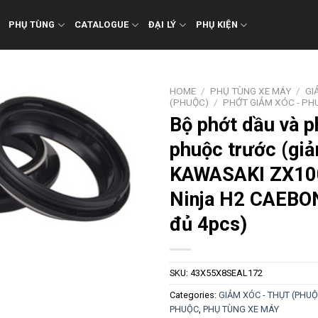
PHỤ TÙNG
CATALOGUE
ĐẠI LÝ
PHỤ KIỆN
HOME
/
PHỤ TÙNG XE MÁY
/
GI
(PHUỘC)
/
PHỚT GIẢM XÓC - PH
Bộ phớt dầu và p
phuộc trước (giả
KAWASAKI ZX10
Ninja H2 CAEBON
đủ 4pcs)
SKU:
43X55X8SEAL172
Categories:
GIẢM XÓC - THỤT (PHUỘ
PHUỘC
,
PHỤ TÙNG XE MÁY