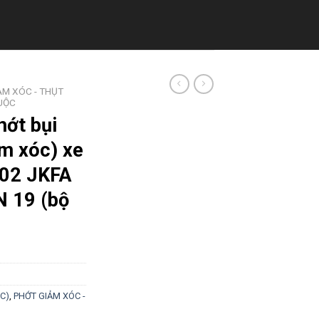
ẢM XÓC - THỤT
UỘC
hớt bụi
m xóc) xe
02 JKFA
 19 (bộ
C)
,
PHỚT GIẢM XÓC -