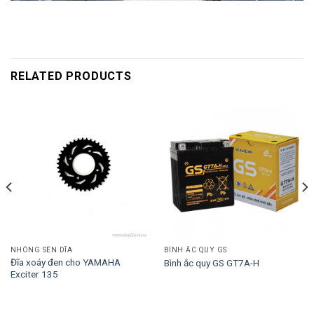
RELATED PRODUCTS
NHÔNG SÊN DĨA
BÌNH ẮC QUY GS
Đĩa xoáy đen cho YAMAHA
Bình ắc quy GS GT7A-H
Exciter 135