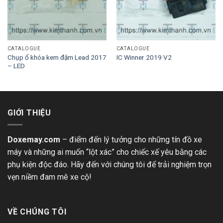
CATALOGUE
CATALOGUE
Chụp ổ khóa kem đậm Lead 2017
IC Winner 2019 V2
– LED
GIỚI THIỆU
Doxemay.com
– điểm đến lý tưởng cho những tín đồ xe
máy và những ai muốn “lột xác” cho chiếc xế yêu bằng các
phụ kiện độc đáo. Hãy đến với chúng tôi để trải nghiệm trọn
vẹn niềm đam mê xe cộ!
VỀ CHÚNG TÔI