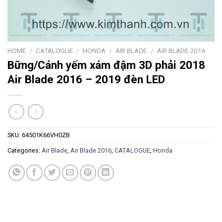
HOME
/
CATALOGUE
/
HONDA
/
AIR BLADE
/
AIR BLADE 2016
Bững/Cánh yếm xám đậm 3D phải 2018
Air Blade 2016 – 2019 đèn LED
SKU:
64501K66VH0ZB
Categories:
Air Blade
,
Air Blade 2016
,
CATALOGUE
,
Honda