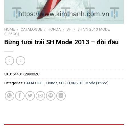
HOME
/
CATALOGUE
/
HONDA
/
SH
/
SH VN 2013 MODE
(125CC)
Bững tươi trái SH Mode 2013 – đời đầu
SKU:
64401K29900ZC
Categories:
CATALOGUE
,
Honda
,
SH
,
SH VN 2013 Mode (125cc)