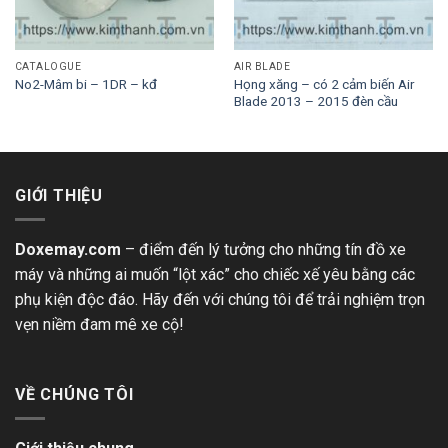
CATALOGUE
AIR BLADE
Họng xăng – có 2 cảm biến Air
No2-Mâm bi – 1DR – kđ
Blade 2013 – 2015 đèn cầu
GIỚI THIỆU
Doxemay.com
– điểm đến lý tưởng cho những tín đồ xe
máy và những ai muốn “lột xác” cho chiếc xế yêu bằng các
phụ kiện độc đáo. Hãy đến với chúng tôi để trải nghiệm trọn
vẹn niềm đam mê xe cộ!
VỀ CHÚNG TÔI