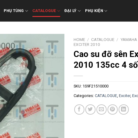
PHỤ TÙNG
CATALOGUE
ĐẠI LÝ
PHỤ KIỆN
HOME
/
CATALOGUE
/
YAMAHA
EXCITER 2010
Cao su đỡ sên Ex
2010 135cc 4 số
SKU:
1S9F21510000
Categories:
CATALOGUE
,
Exciter
,
Exc