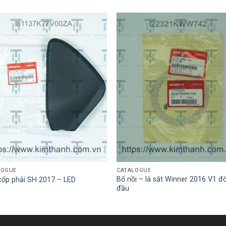
LOGUE
CATALOGUE
Bố nồi – lá sắt Winner 2016 V1 đờ
cốp phải SH 2017 – LED
đầu