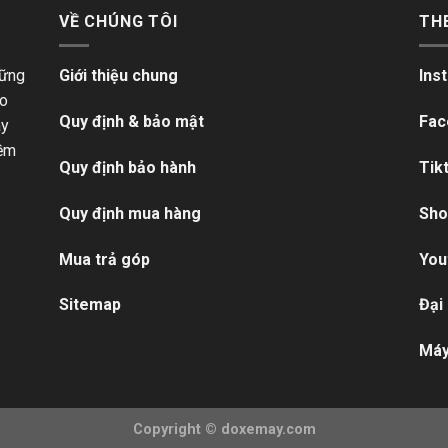
VỀ CHÚNG TÔI
TH
hững
Giới thiệu chung
Ins
ho
Quy định & bảo mật
Fac
ãy
iềm
Quy định bảo hành
Tik
Quy định mua hàng
Sho
Mua trả góp
You
Sitemap
Đại
Máy
Copyright ©
doxemay.com