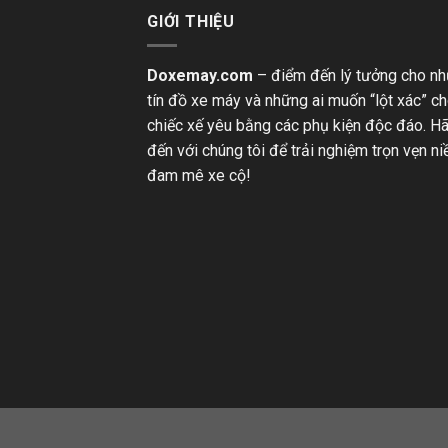
GIỚI THIỆU
Doxemay.com
– điểm đến lý tưởng cho n
tín đồ xe máy và những ai muốn “lột xác” c
chiếc xế yêu bằng các phụ kiện độc đáo. H
đến với chúng tôi để trải nghiệm trọn vẹn n
đam mê xe cộ!