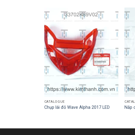
CATALOGUE
CATA
 nồi
Chụp lái đỏ Wave Alpha 2017 LED
Nắp 