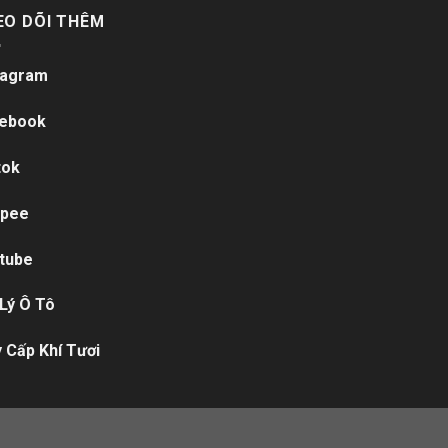
EO DÕI THÊM
tagram
ebook
tok
pee
tube
 Lý Ô Tô
 Cấp Khí Tươi