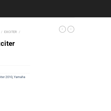
/
EXCITER
/
citer
iter 2010
,
Yamaha