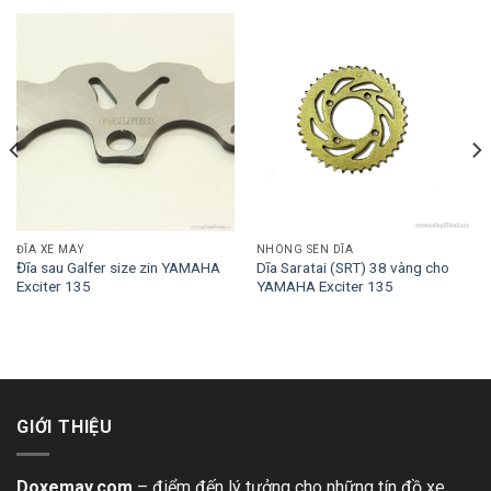
ĐĨA XE MÁY
NHÔNG SÊN DĨA
Đĩa sau Galfer size zin YAMAHA
Dĩa Saratai (SRT) 38 vàng cho
Exciter 135
YAMAHA Exciter 135
GIỚI THIỆU
Doxemay.com
– điểm đến lý tưởng cho những tín đồ xe