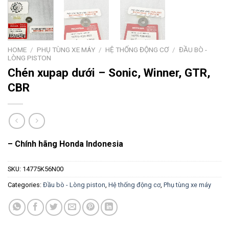
HOME
/
PHỤ TÙNG XE MÁY
/
HỆ THỐNG ĐỘNG CƠ
/
ĐẦU BÒ -
LÒNG PISTON
Chén xupap dưới – Sonic, Winner, GTR,
CBR
– Chính hãng Honda Indonesia
SKU:
14775K56N00
Categories:
Đầu bò - Lòng piston
,
Hệ thống động cơ
,
Phụ tùng xe máy