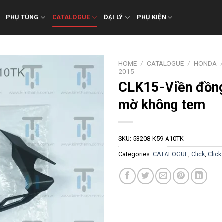
PHỤ TÙNG
CATALOGUE
ĐẠI LÝ
PHỤ KIỆN
HOME
/
CATALOGUE
/
HONDA
2015
CLK15-Viền đồn
mờ không tem
SKU:
53208-K59-A10TK
Categories:
CATALOGUE
,
Click
,
Click