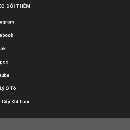
EO DÕI THÊM
tagram
ebook
tok
pee
tube
 Lý Ô Tô
 Cấp Khí Tươi