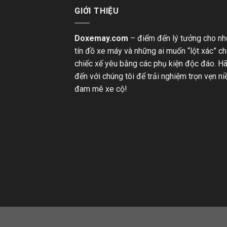
GIỚI THIỆU
Doxemay.com
– điểm đến lý tưởng cho n
tín đồ xe máy và những ai muốn “lột xác” c
chiếc xế yêu bằng các phụ kiện độc đáo. H
đến với chúng tôi để trải nghiệm trọn vẹn n
đam mê xe cộ!