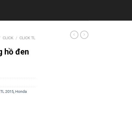
/
CLICK
/
CLICK TL
g hồ đen
 TL 2015
,
Honda