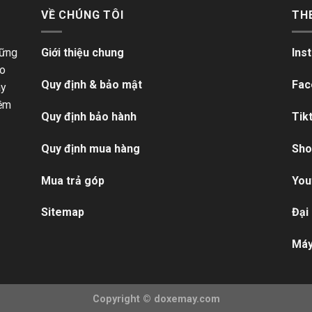
VỀ CHÚNG TÔI
TH
hững
Giới thiệu chung
Ins
ho
Quy định & bảo mật
Fac
ãy
iềm
Quy định bảo hành
Tik
Quy định mua hàng
Sho
Mua trả góp
You
Sitemap
Đại
Máy
Copyright ©
doxemay.com