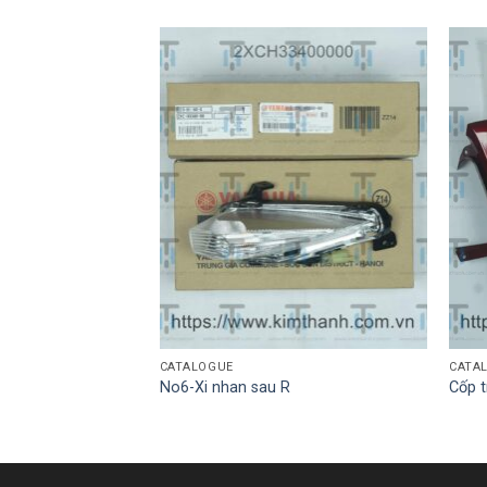
CATALOGUE
CATA
ôi bảng số
No6-Xi nhan sau R
Cốp t