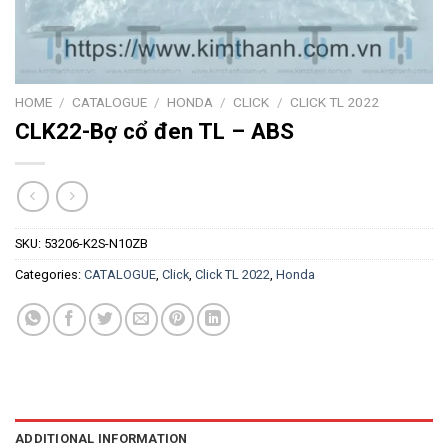
HOME
/
CATALOGUE
/
HONDA
/
CLICK
/
CLICK TL 2022
CLK22-Bợ cổ đen TL – ABS
SKU:
53206-K2S-N10ZB
Categories:
CATALOGUE
,
Click
,
Click TL 2022
,
Honda
ADDITIONAL INFORMATION