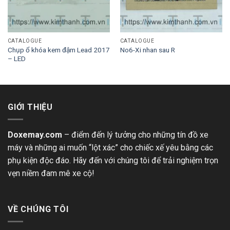
CATALOGUE
CATALOGUE
Chụp ổ khóa kem đậm Lead 2017
No6-Xi nhan sau R
– LED
GIỚI THIỆU
Doxemay.com
– điểm đến lý tưởng cho những tín đồ xe
máy và những ai muốn “lột xác” cho chiếc xế yêu bằng các
phụ kiện độc đáo. Hãy đến với chúng tôi để trải nghiệm trọn
vẹn niềm đam mê xe cộ!
VỀ CHÚNG TÔI