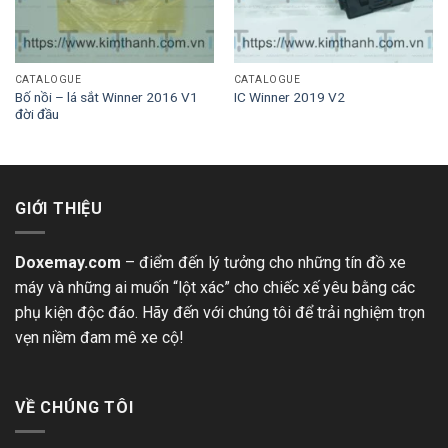
CATALOGUE
CATALOGUE
Bố nồi – lá sắt Winner 2016 V1
IC Winner 2019 V2
đời đầu
GIỚI THIỆU
Doxemay.com
– điểm đến lý tưởng cho những tín đồ xe
máy và những ai muốn “lột xác” cho chiếc xế yêu bằng các
phụ kiện độc đáo. Hãy đến với chúng tôi để trải nghiệm trọn
vẹn niềm đam mê xe cộ!
VỀ CHÚNG TÔI