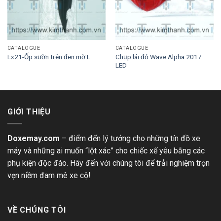
CATALOGUE
CATALOGUE
Chụp lái đỏ Wave Alpha 2017
Ex21-Ốp sườn trên đen mờ L
LED
GIỚI THIỆU
Doxemay.com
– điểm đến lý tưởng cho những tín đồ xe
máy và những ai muốn “lột xác” cho chiếc xế yêu bằng các
phụ kiện độc đáo. Hãy đến với chúng tôi để trải nghiệm trọn
vẹn niềm đam mê xe cộ!
VỀ CHÚNG TÔI