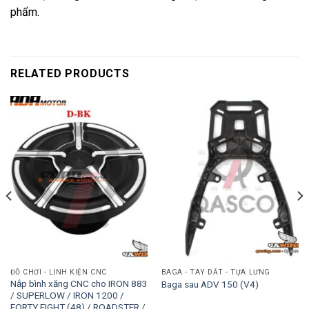
phẩm.
RELATED PRODUCTS
ĐỒ CHƠI - LINH KIỆN CNC
BAGA - TAY DẮT - TỰA LƯNG
Nắp bình xăng CNC cho IRON 883
Baga sau ADV 150 (V4)
/ SUPERLOW / IRON 1200 /
FORTY EIGHT (48) / ROADSTER /