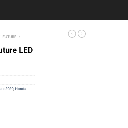
/
FUTURE
/
uture LED
ure 2020
,
Honda