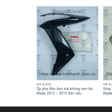
AIR BLADE
AIR B
Ốp pha đèn đen trái không tem Air
Stop 
cừ R
Blade 2013 – 2015 đèn cầu
Blad