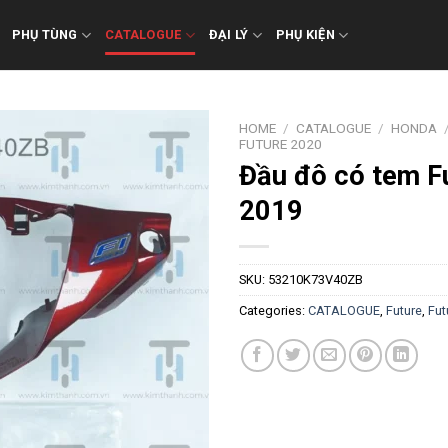
PHỤ TÙNG
CATALOGUE
ĐẠI LÝ
PHỤ KIỆN
HOME
/
CATALOGUE
/
HONDA
FUTURE 2020
Đầu đô có tem F
2019
SKU:
53210K73V40ZB
Categories:
CATALOGUE
,
Future
,
Fut