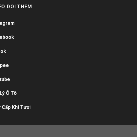
EO DÕI THÊM
tagram
ebook
tok
pee
tube
 Lý Ô Tô
 Cấp Khí Tươi