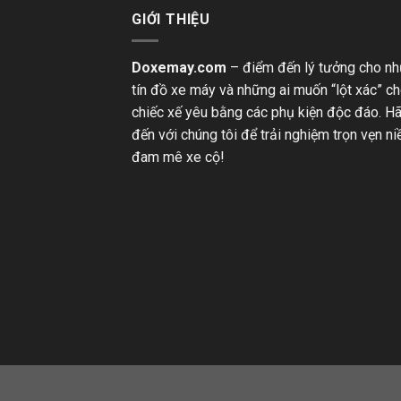
GIỚI THIỆU
Doxemay.com
– điểm đến lý tưởng cho n
tín đồ xe máy và những ai muốn “lột xác” c
chiếc xế yêu bằng các phụ kiện độc đáo. H
đến với chúng tôi để trải nghiệm trọn vẹn n
đam mê xe cộ!