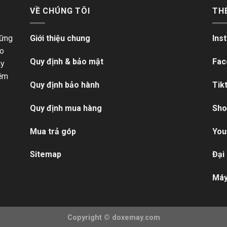
VỀ CHÚNG TÔI
TH
hững
Giới thiệu chung
Ins
ho
Quy định & bảo mật
Fac
ãy
iềm
Quy định bảo hành
Tik
Quy định mua hàng
Sho
Mua trả góp
You
Sitemap
Đại
Máy
Copyright ©
doxemay.com