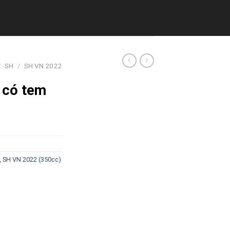
/
SH
/
SH VN 2022
 có tem
,
SH VN 2022 (350cc)