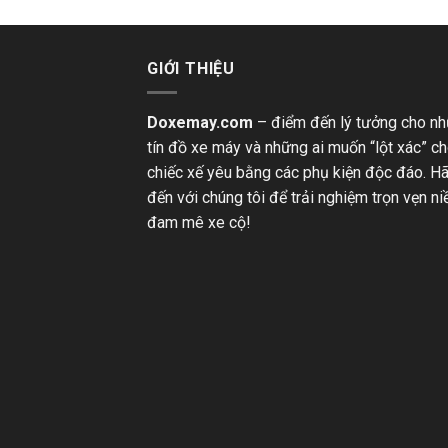
GIỚI THIỆU
Doxemay.com
– điểm đến lý tưởng cho n
tín đồ xe máy và những ai muốn “lột xác” c
chiếc xế yêu bằng các phụ kiện độc đáo. H
đến với chúng tôi để trải nghiệm trọn vẹn n
đam mê xe cộ!