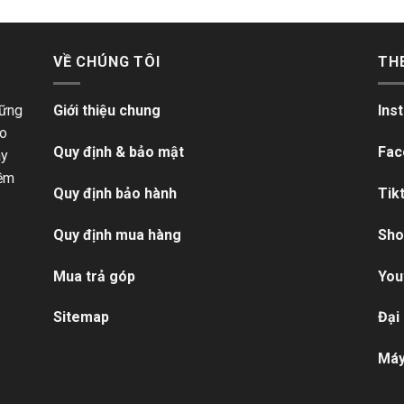
VỀ CHÚNG TÔI
TH
hững
Giới thiệu chung
Ins
ho
Quy định & bảo mật
Fac
ãy
iềm
Quy định bảo hành
Tik
Quy định mua hàng
Sho
Mua trả góp
You
Sitemap
Đại
Máy