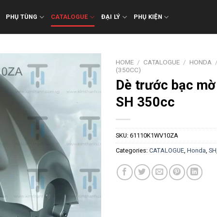
PHỤ TÙNG
CATALOGUE
ĐẠI LÝ
PHỤ KIỆN
HOME
/
CATALOGUE
/
HONDA
(350CC)
Dè trước bạc mờ
SH 350cc
SKU:
61110K1WV10ZA
Categories:
CATALOGUE
,
Honda
,
SH