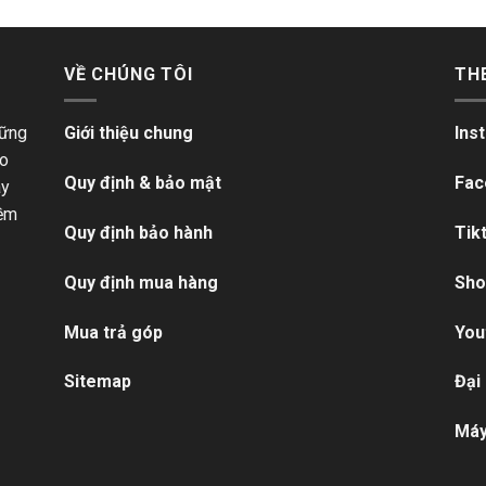
VỀ CHÚNG TÔI
TH
hững
Giới thiệu chung
Ins
ho
Quy định & bảo mật
Fac
ãy
iềm
Quy định bảo hành
Tik
Quy định mua hàng
Sho
Mua trả góp
You
Sitemap
Đại
Máy