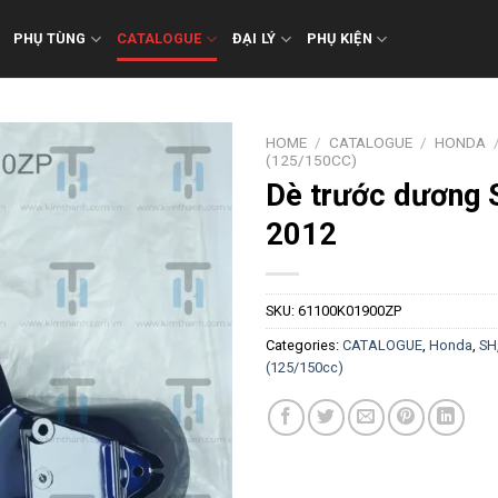
PHỤ TÙNG
CATALOGUE
ĐẠI LÝ
PHỤ KIỆN
HOME
/
CATALOGUE
/
HONDA
(125/150CC)
Dè trước dương 
2012
SKU:
61100K01900ZP
Categories:
CATALOGUE
,
Honda
,
SH
(125/150cc)