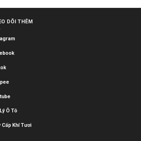
EO DÕI THÊM
tagram
ebook
tok
pee
tube
 Lý Ô Tô
 Cấp Khí Tươi