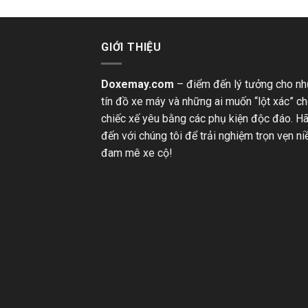
GIỚI THIỆU
Doxemay.com
– điểm đến lý tưởng cho n
tín đồ xe máy và những ai muốn “lột xác” c
chiếc xế yêu bằng các phụ kiện độc đáo. H
đến với chúng tôi để trải nghiệm trọn vẹn n
đam mê xe cộ!