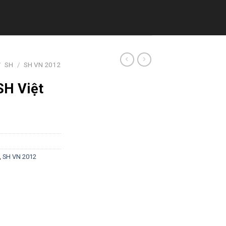
/
SH
/
SH VN 2012
SH Việt
,
SH VN 2012