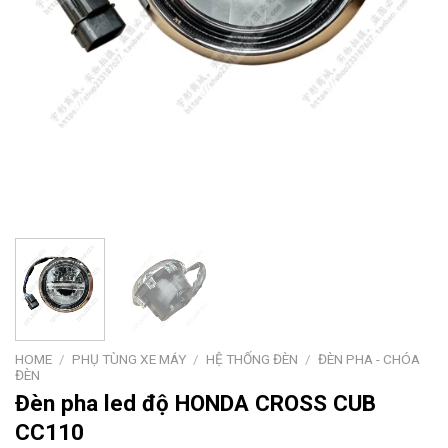
HOME
/
PHỤ TÙNG XE MÁY
/
HỆ THỐNG ĐÈN
/
ĐÈN PHA - CHÓA
ĐÈN
Đèn pha led độ HONDA CROSS CUB
CC110