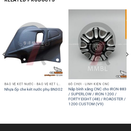
BẢO VỆ KÉT NƯỚC - BẢO VỆ KÉT LÀM MÁT
ĐỒ CHƠI - LINH KIỆN CNC
Nắp bình xăng CNC cho IRON 883
Nhựa ốp che két nước phụ BN302
/ SUPERLOW / IRON 1200 /
FORTY EIGHT (48) / ROADSTER /
1200 CUSTOM (V9)