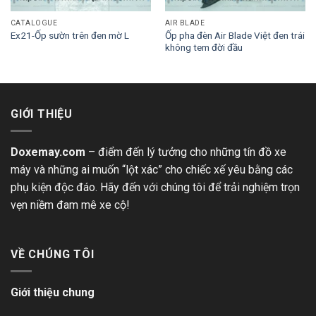
CATALOGUE
AIR BLADE
Ốp pha đèn Air Blade Việt đen trái
Ex21-Ốp sườn trên đen mờ L
không tem đời đầu
GIỚI THIỆU
Doxemay.com
– điểm đến lý tưởng cho những tín đồ xe
máy và những ai muốn “lột xác” cho chiếc xế yêu bằng các
phụ kiện độc đáo. Hãy đến với chúng tôi để trải nghiệm trọn
vẹn niềm đam mê xe cộ!
VỀ CHÚNG TÔI
Giới thiệu chung