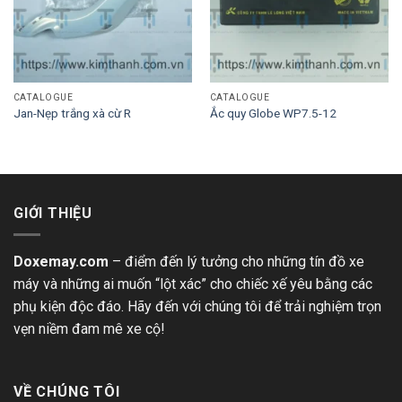
CATALOGUE
CATALOGUE
Jan-Nẹp trắng xà cừ R
Ắc quy Globe WP7.5-12
GIỚI THIỆU
Doxemay.com
– điểm đến lý tưởng cho những tín đồ xe
máy và những ai muốn “lột xác” cho chiếc xế yêu bằng các
phụ kiện độc đáo. Hãy đến với chúng tôi để trải nghiệm trọn
vẹn niềm đam mê xe cộ!
VỀ CHÚNG TÔI