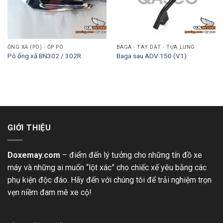
ỐNG XẢ (PÔ) - ỐP PÔ
BAGA - TAY DẮT - TỰA LƯNG
Pô ống xả BN302 / 302R
Baga sau ADV 150 (V1)
GIỚI THIỆU
Doxemay.com
– điểm đến lý tưởng cho những tín đồ xe
máy và những ai muốn “lột xác” cho chiếc xế yêu bằng các
phụ kiện độc đáo. Hãy đến với chúng tôi để trải nghiệm trọn
vẹn niềm đam mê xe cộ!