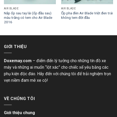
AIR BLADE
AIR BLADE
Nắp ốp sau tay lái (ốp đầu sau)
Ốp pha đèn Air Blade Việt đen trái
màu trắng có tem cho Air Blade
không tem đời đầu
2016
GIỚI THIỆU
Doxemay.com
– điểm đến lý tưởng cho những tín đồ xe
máy và những ai muốn “lột xác” cho chiếc xế yêu bằng các
phụ kiện độc đáo. Hãy đến với chúng tôi để trải nghiệm trọn
vẹn niềm đam mê xe cộ!
VỀ CHÚNG TÔI
Giới thiệu chung