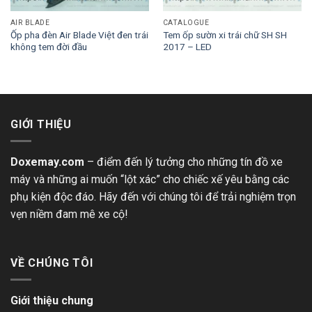
AIR BLADE
CATALOGUE
Ốp pha đèn Air Blade Việt đen trái
Tem ốp sườn xi trái chữ SH SH
không tem đời đầu
2017 – LED
GIỚI THIỆU
Doxemay.com
– điểm đến lý tưởng cho những tín đồ xe
máy và những ai muốn “lột xác” cho chiếc xế yêu bằng các
phụ kiện độc đáo. Hãy đến với chúng tôi để trải nghiệm trọn
vẹn niềm đam mê xe cộ!
VỀ CHÚNG TÔI
Giới thiệu chung