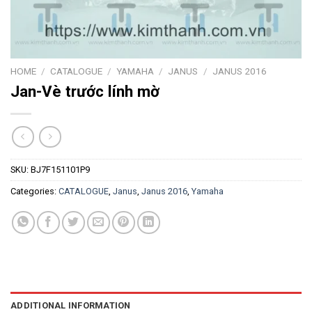
HOME
/
CATALOGUE
/
YAMAHA
/
JANUS
/
JANUS 2016
Jan-Vè trước lính mờ
SKU:
BJ7F151101P9
Categories:
CATALOGUE
,
Janus
,
Janus 2016
,
Yamaha
ADDITIONAL INFORMATION