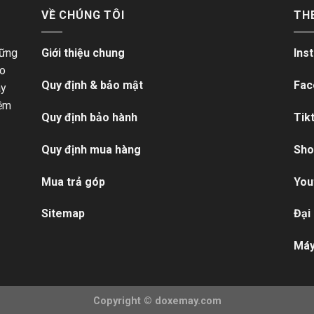
VỀ CHÚNG TÔI
TH
hững
Giới thiệu chung
Ins
ho
Quy định & bảo mật
Fac
ãy
iềm
Quy định bảo hành
Tik
Quy định mua hàng
Sho
Mua trả góp
You
Sitemap
Đại
Máy
Copyright ©
doxemay.com