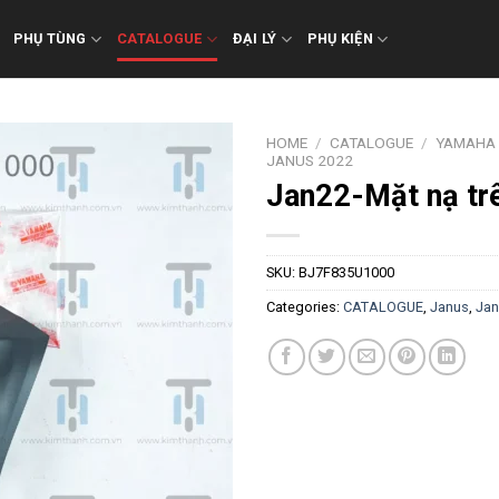
PHỤ TÙNG
CATALOGUE
ĐẠI LÝ
PHỤ KIỆN
HOME
/
CATALOGUE
/
YAMAHA
JANUS 2022
Jan22-Mặt nạ tr
SKU:
BJ7F835U1000
Categories:
CATALOGUE
,
Janus
,
Jan