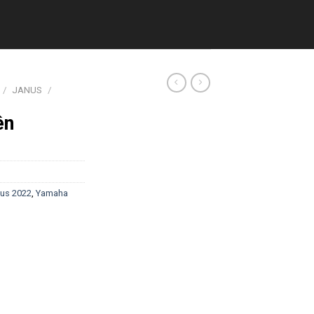
/
JANUS
/
ên
us 2022
,
Yamaha