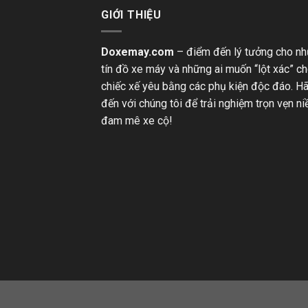
GIỚI THIỆU
Doxemay.com
– điểm đến lý tưởng cho n
tín đồ xe máy và những ai muốn “lột xác” c
chiếc xế yêu bằng các phụ kiện độc đáo. H
đến với chúng tôi để trải nghiệm trọn vẹn n
đam mê xe cộ!