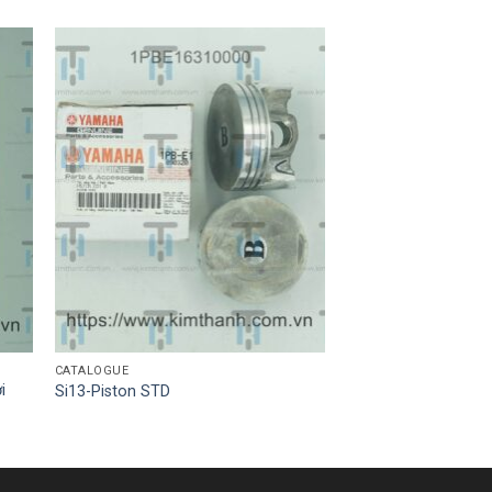
CATALOGUE
i
Si13-Piston STD