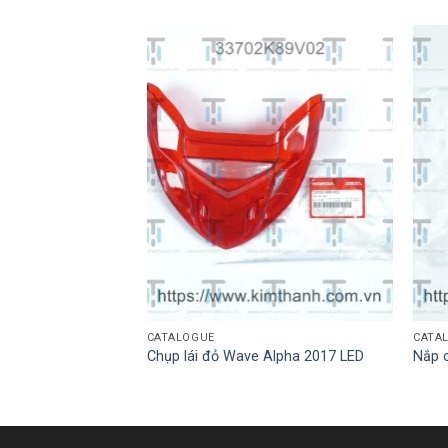
CATALOGUE
CATA
de Việt đen trái
Chụp lái đỏ Wave Alpha 2017 LED
Nắp 
u