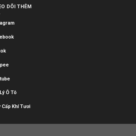
EO DÕI THÊM
tagram
ebook
tok
pee
tube
 Lý Ô Tô
 Cấp Khí Tươi