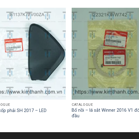
LOGUE
CATALOGUE
Bố nồi – lá sắt Winner 2016 V1 đờ
cốp phải SH 2017 – LED
đầu