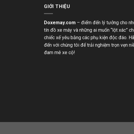
GIỚI THIỆU
Doxemay.com
– điểm đến lý tưởng cho n
tín đồ xe máy và những ai muốn “lột xác” c
chiếc xế yêu bằng các phụ kiện độc đáo. H
đến với chúng tôi để trải nghiệm trọn vẹn n
đam mê xe cộ!