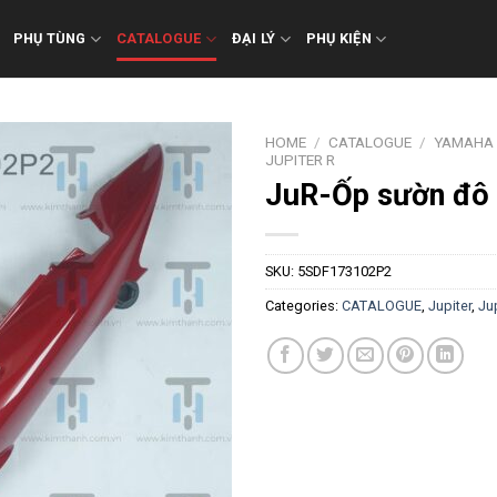
PHỤ TÙNG
CATALOGUE
ĐẠI LÝ
PHỤ KIỆN
HOME
/
CATALOGUE
/
YAMAHA
JUPITER R
JuR-Ốp sườn đô
SKU:
5SDF173102P2
Categories:
CATALOGUE
,
Jupiter
,
Jup