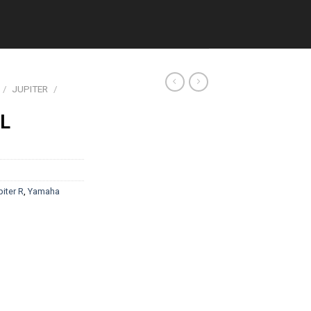
/
JUPITER
/
 L
iter R
,
Yamaha