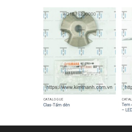
CATALOGUE
CATA
de Việt đen trái
Tem ố
Clas-Tấm dên
u
– LE