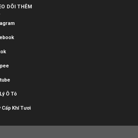
EO DÕI THÊM
tagram
ebook
tok
pee
tube
 Lý Ô Tô
 Cấp Khí Tươi