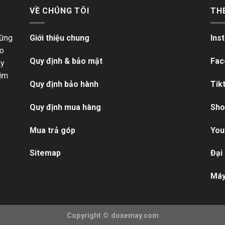
VỀ CHÚNG TÔI
TH
hững
Giới thiệu chung
Ins
ho
Quy định & bảo mật
Fac
ãy
iềm
Quy định bảo hành
Tik
Quy định mua hàng
Sho
Mua trả góp
You
Sitemap
Đại
Máy
Copyright ©
doxemay.com