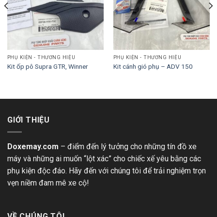
PHỤ KIỆN - THƯƠNG HIỆU
PHỤ KIỆN - THƯƠNG HIỆU
Kit ốp pô Supra GTR, Winner
Kit cánh gió phụ – ADV 150
GIỚI THIỆU
Doxemay.com
– điểm đến lý tưởng cho những tín đồ xe
máy và những ai muốn “lột xác” cho chiếc xế yêu bằng các
phụ kiện độc đáo. Hãy đến với chúng tôi để trải nghiệm trọn
vẹn niềm đam mê xe cộ!
VỀ CHÚNG TÔI