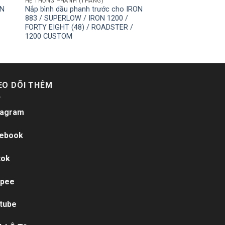
HỆ THỐNG PHANH (THẮNG)
ON
Nắp bình dầu phanh trước cho IRON
883 / SUPERLOW / IRON 1200 /
FORTY EIGHT (48) / ROADSTER /
1200 CUSTOM
EO DÕI THÊM
tagram
ebook
tok
pee
tube