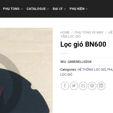
PHỤ TÙNG
CATALOGUE
ĐẠI LÝ
PHỤ KIỆN
HOME
/
PHỤ TÙNG XE MÁY
/
HỆ
TẤM LỌC GIÓ
Lọc gió BN600
SKU:
QABENELLI0204
Categories:
HỆ THỐNG LỌC GIÓ
,
PHỤ
LỌC GIÓ