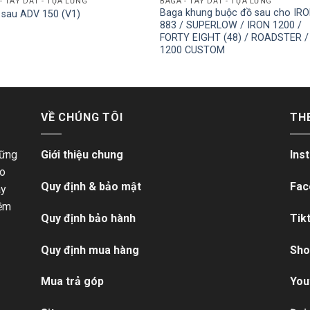
- TAY DẮT - TỰA LƯNG
BAGA - TAY DẮT - TỰA LƯNG
Baga khung buộc đồ sau cho IR
 sau ADV 150 (V1)
883 / SUPERLOW / IRON 1200 /
FORTY EIGHT (48) / ROADSTER /
1200 CUSTOM
VỀ CHÚNG TÔI
TH
hững
Giới thiệu chung
Ins
ho
Quy định & bảo mật
Fac
ãy
iềm
Quy định bảo hành
Tik
Quy định mua hàng
Sho
Mua trả góp
You