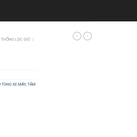
 THỐNG LỌC GIÓ
/
 TÙNG XE MÁY
,
TẤM