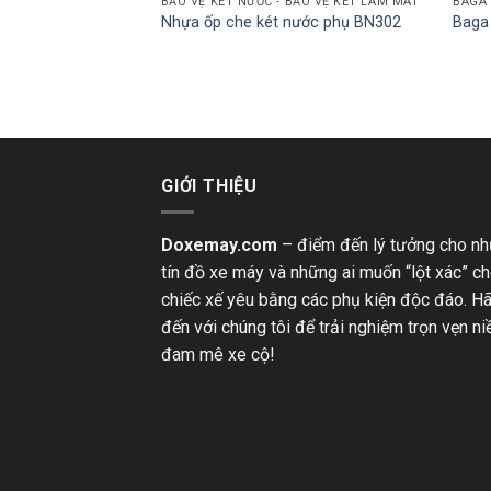
 CNC
BẢO VỆ KÉT NƯỚC - BẢO VỆ KÉT LÀM MÁT
BAGA 
CNC cho IRON 883 /
Nhựa ốp che két nước phụ BN302
Baga
 1200 / FORTY
DSTER / 1200
GIỚI THIỆU
Doxemay.com
– điểm đến lý tưởng cho n
tín đồ xe máy và những ai muốn “lột xác” c
chiếc xế yêu bằng các phụ kiện độc đáo. H
đến với chúng tôi để trải nghiệm trọn vẹn n
đam mê xe cộ!