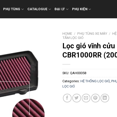
PHỤ TÙNG
CATALOGUE
ĐẠI LÝ
PHỤ KIỆN
HOME
/
PHỤ TÙNG XE MÁY
/
HỆ
TẤM LỌC GIÓ
Lọc gió vĩnh cửu
CBR1000RR (20
SKU:
QAH00058
Categories:
HỆ THỐNG LỌC GIÓ
,
PHỤ
LỌC GIÓ