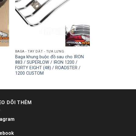
BAGA - TAY DẮT - TỰA LƯNG
Baga khung buộc đồ sau cho IRON
883 / SUPERLOW / IRON 1200 /
FORTY EIGHT (48) / ROADSTER /
1200 CUSTOM
EO DÕI THÊM
tagram
ebook