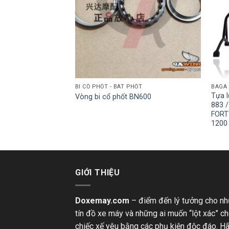
G ĐỘNG CƠ
BI CỔ PHỐT - BÁT PHỐT
BAGA 
302S / BN600 /
Tựa 
Vòng bi cổ phốt BN600
883 
FORT
1200
GIỚI THIỆU
Doxemay.com
– điểm đến lý tưởng cho n
tín đồ xe máy và những ai muốn “lột xác” c
chiếc xế yêu bằng các phụ kiện độc đáo. H