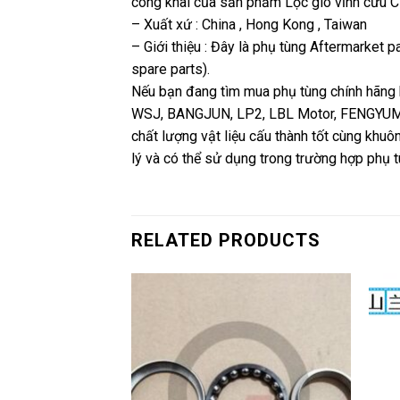
công khai của sản phẩm Lọc gió vĩnh cửu
– Xuất xứ : China , Hong Kong , Taiwan
– Giới thiệu : Đây là phụ tùng Aftermarket 
spare parts).
Nếu bạn đang tìm mua phụ tùng chính hãng 
WSJ, BANGJUN, LP2, LBL Motor, FENGYUMOPEI
chất lượng vật liệu cấu thành tốt cùng khu
lý và có thể sử dụng trong trường hợp phụ t
RELATED PRODUCTS