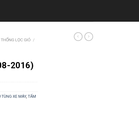
 THỐNG LỌC GIÓ
/
08-2016)
 TÙNG XE MÁY
,
TẤM