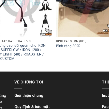
- TAY DẮT - TỰA LƯNG
BÌNH XĂNG LỚN (BXL)
lưng cao lưỡi gươm cho IRON
Bình xăng 302R
/ SUPERLOW / IRON 1200 /
Y EIGHT (48) / ROADSTER /
 CUSTOM
VỀ CHÚNG TÔI
TH
hững
Giới thiệu chung
Ins
ho
Quy định & bảo mật
Fac
ãy