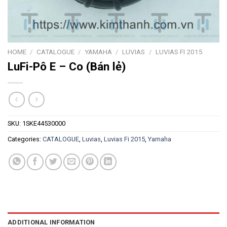
HOME
/
CATALOGUE
/
YAMAHA
/
LUVIAS
/
LUVIAS FI 2015
LuFi-Pô E – Co (Bán lẻ)
SKU:
1SKE44530000
Categories:
CATALOGUE
,
Luvias
,
Luvias Fi 2015
,
Yamaha
ADDITIONAL INFORMATION