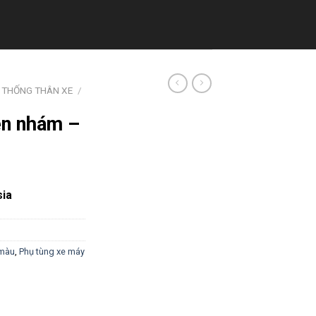
 THỐNG THÂN XE
/
en nhám –
sia
màu
,
Phụ tùng xe máy