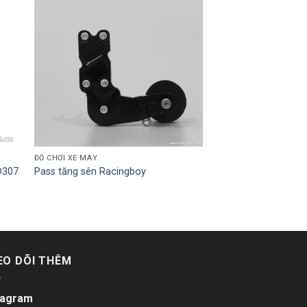
ĐỒ CHƠI XE MÁY
D307
Pass tăng sên Racingboy
EO DÕI THÊM
tagram