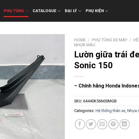
PHỤ TÙNG
CATALOGUE
ĐẠI LÝ
PHỤ KIỆN
HOME
/
PHỤ TÙNG XE MÁY
/
HỆ
NHỰA MÀU
Lườn giữa trái đ
Sonic 150
– Chính hãng Honda Indone
SKU:
64440K56N00MGB
Categories:
Hệ thống thân xe
,
Nhựa 