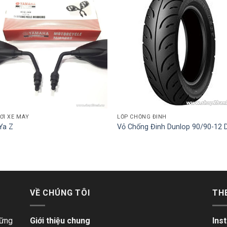
ƠI XE MÁY
LỐP CHỐNG ĐINH
Ya Z
Vỏ Chống Đinh Dunlop 90/90-12 
VỀ CHÚNG TÔI
TH
hững
Giới thiệu chung
Ins