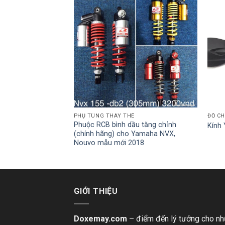
PHỤ TÙNG THAY THẾ
ĐỒ CH
7 sau zin theo xe
Phuộc RCB bình dầu tăng chỉnh
Kính 
(chính hãng) cho Yamaha NVX,
Nouvo mẫu mới 2018
GIỚI THIỆU
Doxemay.com
– điểm đến lý tưởng cho n