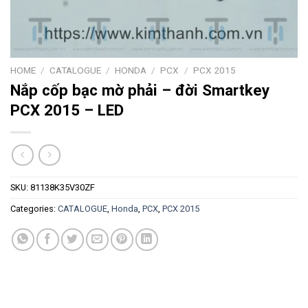
HOME
/
CATALOGUE
/
HONDA
/
PCX
/
PCX 2015
Nắp cốp bạc mờ phải – đời Smartkey
PCX 2015 – LED
SKU:
81138K35V30ZF
Categories:
CATALOGUE
,
Honda
,
PCX
,
PCX 2015