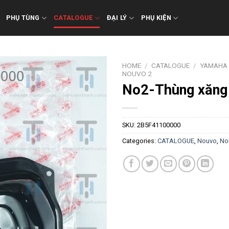
PHỤ TÙNG
CATALOGUE
ĐẠI LÝ
PHỤ KIỆN
HOME
/
CATALOGUE
/
YAMAHA
NOUVO 2
No2-Thùng xăng
SKU:
2B5F41100000
Categories:
CATALOGUE
,
Nouvo
,
No