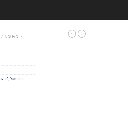
/
NOUVO
/
uvo 2
,
Yamaha