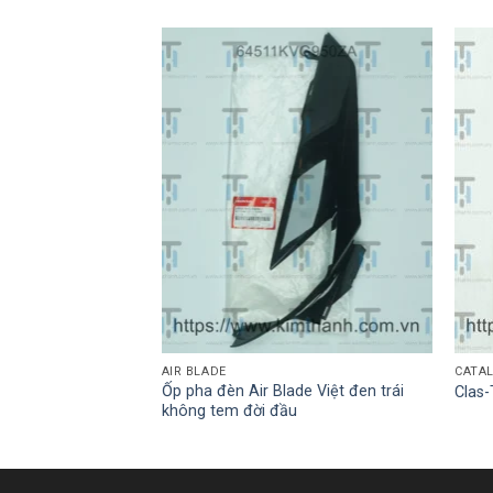
AIR BLADE
CATA
Ốp pha đèn Air Blade Việt đen trái
n đen mờ L
Clas
không tem đời đầu