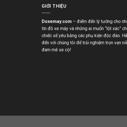
GIỚI THIỆU
Doxemay.com
– điểm đến lý tưởng cho n
tín đồ xe máy và những ai muốn “lột xác” c
chiếc xế yêu bằng các phụ kiện độc đáo. H
đến với chúng tôi để trải nghiệm trọn vẹn n
đam mê xe cộ!