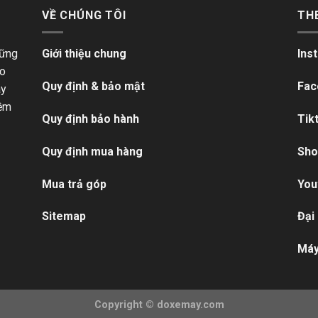
VỀ CHÚNG TÔI
TH
hững
Giới thiệu chung
Ins
ho
Quy định & bảo mật
Fac
ãy
iềm
Quy định bảo hành
Tik
Quy định mua hàng
Sho
Mua trả góp
You
Sitemap
Đại
Máy
Copyright ©
doxemay.com