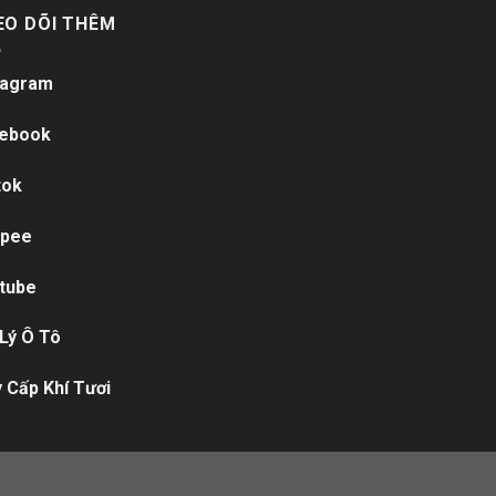
EO DÕI THÊM
tagram
ebook
tok
pee
tube
 Lý Ô Tô
 Cấp Khí Tươi