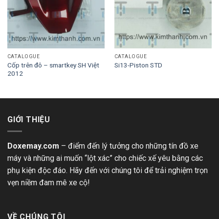
CATALOGUE
CATALOGUE
Cốp trên đô – smartkey SH Việt
Si13-Piston STD
2012
GIỚI THIỆU
Doxemay.com
– điểm đến lý tưởng cho những tín đồ xe
máy và những ai muốn “lột xác” cho chiếc xế yêu bằng các
phụ kiện độc đáo. Hãy đến với chúng tôi để trải nghiệm trọn
vẹn niềm đam mê xe cộ!
VỀ CHÚNG TÔI