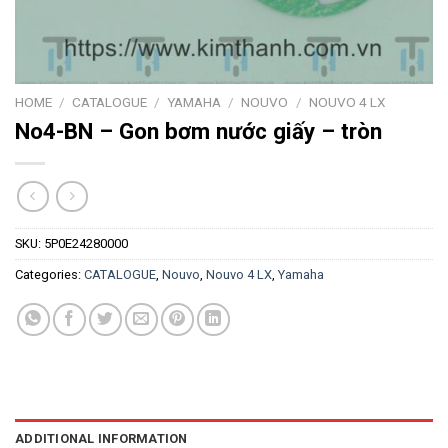
HOME
/
CATALOGUE
/
YAMAHA
/
NOUVO
/
NOUVO 4 LX
No4-BN – Gon bơm nước giấy – tròn
SKU:
5P0E24280000
Categories:
CATALOGUE
,
Nouvo
,
Nouvo 4 LX
,
Yamaha
ADDITIONAL INFORMATION