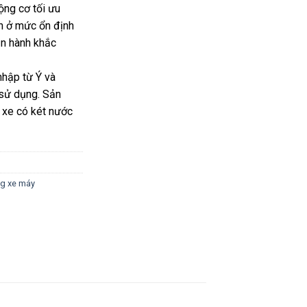
ộng cơ tối ưu
ôn ở mức ổn định
ận hành khắc
nhập từ Ý và
sử dụng. Sản
 xe có két nước
ng xe máy