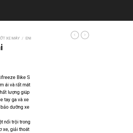
ỚT XE MÁY
/
ENI
i
ifreeze Bike S
êm ái và rất mát
chất lượng giúp
e tay ga và xe
p bảo dưỡng xe
 nổi trội trong
 xe, giải thoát