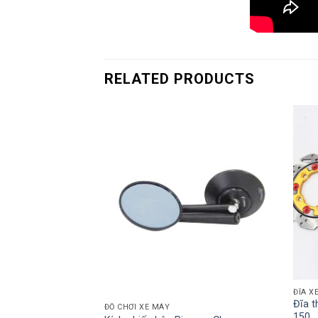
RELATED PRODUCTS
ĐĨA X
Đĩa t
Liqui Moly MO S2
ĐỒ CHƠI XE MÁY
150