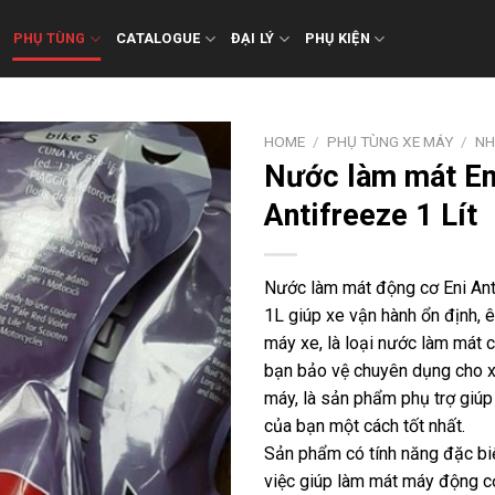
PHỤ TÙNG
CATALOGUE
ĐẠI LÝ
PHỤ KIỆN
HOME
/
PHỤ TÙNG XE MÁY
/
NH
Nước làm mát En
Antifreeze 1 Lít
Nước làm mát động cơ Eni Ant
1L​ giúp xe vận hành ổn định, 
máy xe, là loại nước làm mát 
bạn bảo vệ chuyên dụng cho x
máy, là sản phẩm phụ trợ giú
của bạn một cách tốt nhất.
Sản phẩm có tính năng đặc biệt
việc giúp làm mát máy động cơ