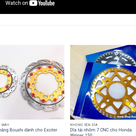
E MÁY
NHÔNG SÊN DĨA
hắng Boushi dành cho Exciter
Dĩa tải nhôm 7 CNC cho Honda
Winner 150