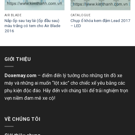
AIR BLADE
CATALOGUE
Nắp ốp sau tay lái (ốp đầu sau)
Chụp ổ khóa kem đậm Lead 2017
màu trắng có tem cho Air Blade
– LED
2016
GIỚI THIỆU
Doxemay.com
– điểm đến lý tưởng cho những tín đồ xe
máy và những ai muốn “lột xác” cho chiếc xế yêu bằng các
phụ kiện độc đáo. Hãy đến với chúng tôi để trải nghiệm trọn
vẹn niềm đam mê xe cộ!
VỀ CHÚNG TÔI