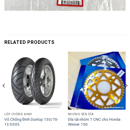
RELATED PRODUCTS
LỐP CHỐNG ĐINH
NHÔNG SÊN DĨA
Vỏ Chống Đinh Dunlop 130/70-
Dĩa tải nhôm 7 CNC cho Honda
13 D305
Winner 150