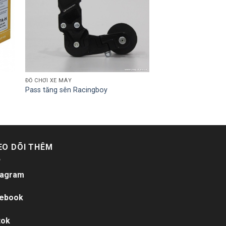
ĐỒ CHƠI XE MÁY
Pass tăng sên Racingboy
EO DÕI THÊM
tagram
ebook
tok