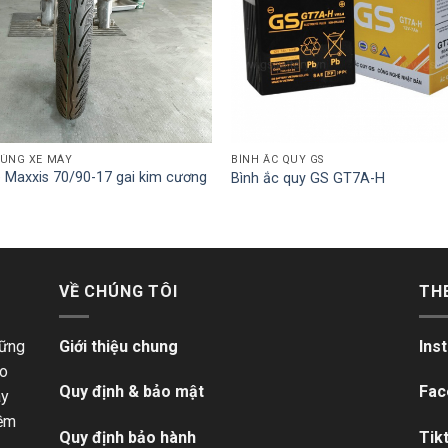
TÙNG XE MÁY
BÌNH ẮC QUY GS
 Maxxis 70/90-17 gai kim cương
Bình ắc quy GS GT7A-H
VỀ CHÚNG TÔI
TH
hững
Giới thiệu chung
Ins
ho
Quy định & bảo mật
Fac
ãy
iềm
Quy định bảo hành
Tik