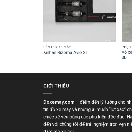
ĐÈN LED XE MÁY
PHỤ 
 YAMAHA Exciter
Vỏ xe
Xinhan Rizoma Avio 21
3D
GIỚI THIỆU
Doxemay.com
– điểm đến lý tưởng cho n
tín đồ xe máy và những ai muốn “lột xác” c
chiếc xế yêu bằng các phụ kiện độc đáo. H
đến với chúng tôi để trải nghiệm trọn vẹn n
đam mê xe cộ!