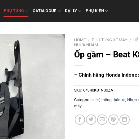
PHỤ TÙNG
CATALOGUE
ĐẠI LÝ
PHỤ KIỆN
HOME
/
PHỤ TÙNG XE MÁY
/
HỆ
NHỰA NHÁM
Ốp gầm – Beat 
– Chính hãng Honda Indone
SKU:
64340K81N00ZA
Categories:
Hệ thống thân xe
,
Nhựa 
máy