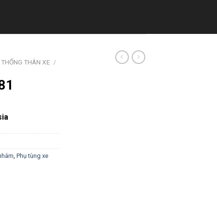
 THỐNG THÂN XE
/
K81
sia
nhám
,
Phụ tùng xe