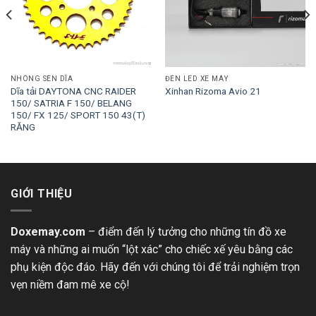
NHÔNG SÊN DĨA
ĐÈN LED XE MÁY
Dĩa tải DAYTONA CNC RAIDER
Xinhan Rizoma Avio 21
150/ SATRIA F 150/ BELANG
150/ FX 125/ SPORT 150 43(T)
RĂNG
GIỚI THIỆU
Doxemay.com
– điểm đến lý tưởng cho những tín đồ xe
máy và những ai muốn “lột xác” cho chiếc xế yêu bằng các
phụ kiện độc đáo. Hãy đến với chúng tôi để trải nghiệm trọn
vẹn niềm đam mê xe cộ!