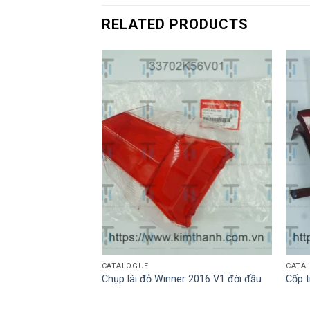
RELATED PRODUCTS
CATALOGUE
CATA
.5-12
Chụp lái đỏ Winner 2016 V1 đời đầu
Cốp t