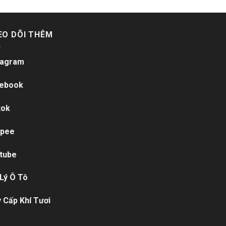
EO DÕI THÊM
tagram
ebook
tok
pee
tube
 Lý Ô Tô
 Cấp Khí Tươi