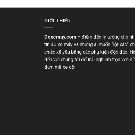
GIỚI THIỆU
Doxemay.com
– điểm đến lý tưởng cho n
tín đồ xe máy và những ai muốn “lột xác” c
chiếc xế yêu bằng các phụ kiện độc đáo. H
đến với chúng tôi để trải nghiệm trọn vẹn n
đam mê xe cộ!