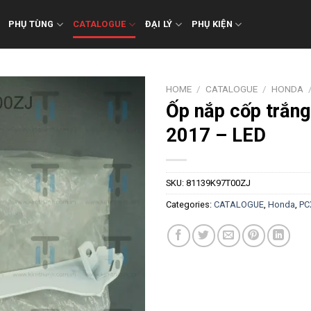
PHỤ TÙNG
CATALOGUE
ĐẠI LÝ
PHỤ KIỆN
HOME
/
CATALOGUE
/
HONDA
Ốp nắp cốp trắng
2017 – LED
SKU:
81139K97T00ZJ
Categories:
CATALOGUE
,
Honda
,
PC