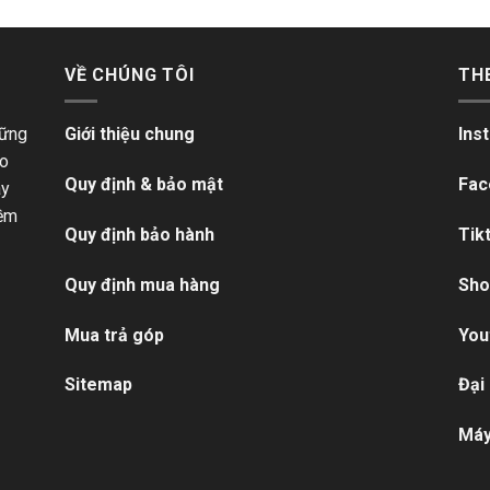
VỀ CHÚNG TÔI
TH
hững
Giới thiệu chung
Ins
ho
Quy định & bảo mật
Fac
ãy
iềm
Quy định bảo hành
Tik
Quy định mua hàng
Sho
Mua trả góp
You
Sitemap
Đại
Máy