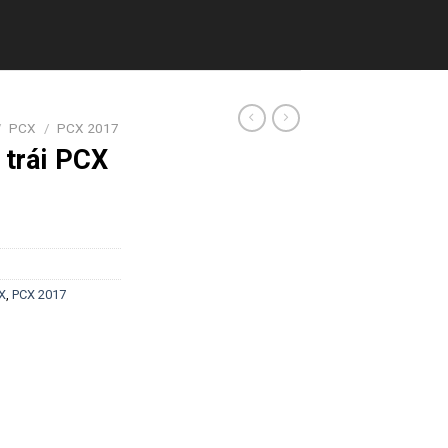
/
PCX
/
PCX 2017
 trái PCX
X
,
PCX 2017