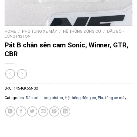
HOME
/
PHỤ TÙNG XE MÁY
/
HỆ THỐNG ĐỘNG CƠ
/
ĐẦU BÒ -
LÒNG PISTON
Pát B chắn sên cam Sonic, Winner, GTR,
CBR
SKU:
14546K56N00
Categories:
Đầu bò - Lòng piston
,
Hệ thống động cơ
,
Phụ tùng xe máy