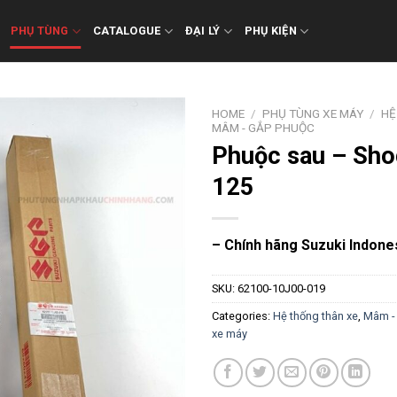
PHỤ TÙNG
CATALOGUE
ĐẠI LÝ
PHỤ KIỆN
HOME
/
PHỤ TÙNG XE MÁY
/
HỆ
MÂM - GẮP PHUỘC
Phuộc sau – Sho
125
– Chính hãng Suzuki Indone
SKU:
62100-10J00-019
Categories:
Hệ thống thân xe
,
Mâm -
xe máy