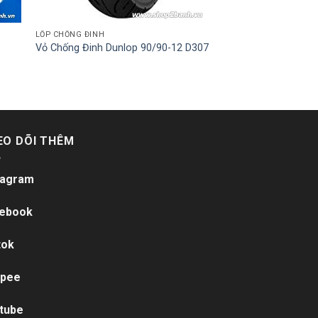
LỐP CHỐNG ĐINH
Vỏ Chống Đinh Dunlop 90/90-12 D307
EO DÕI THÊM
tagram
ebook
tok
pee
tube