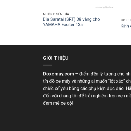
NHÔNG SÊN DĨA
nlop 130/70-13
Dĩa Saratai (SRT) 38 vàng cho
ĐỒ CH
YAMAHA Exciter 135
Kính 
GIỚI THIỆU
Doxemay.com
– điểm đến lý tưởng cho n
tín đồ xe máy và những ai muốn “lột xác” c
chiếc xế yêu bằng các phụ kiện độc đáo. H
đến với chúng tôi để trải nghiệm trọn vẹn n
đam mê xe cộ!