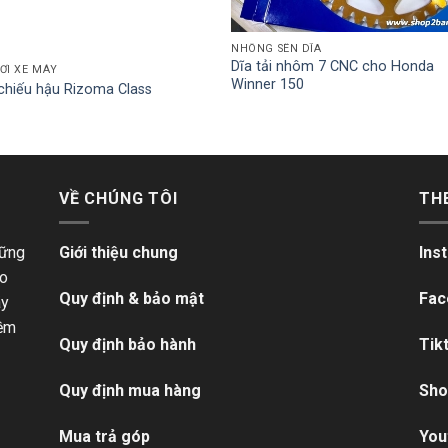
NHÔNG SÊN DĨA
Dĩa tải nhôm 7 CNC cho Honda
ƠI XE MÁY
Winner 150
chiếu hậu Rizoma Class
VỀ CHÚNG TÔI
TH
hững
Giới thiệu chung
Ins
ho
Quy định & bảo mật
Fac
ãy
iềm
Quy định bảo hành
Tik
Quy định mua hàng
Sho
Mua trả góp
You