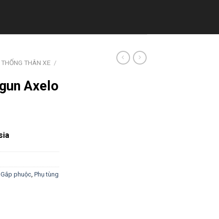
 THỐNG THÂN XE
/
gun Axelo
sia
 Gắp phuộc
,
Phụ tùng