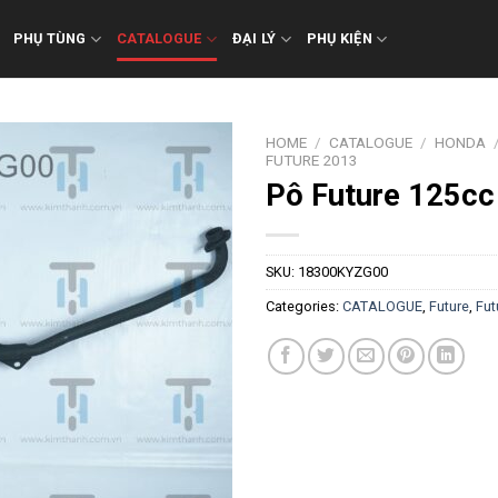
PHỤ TÙNG
CATALOGUE
ĐẠI LÝ
PHỤ KIỆN
HOME
/
CATALOGUE
/
HONDA
FUTURE 2013
Pô Future 125cc
SKU:
18300KYZG00
Categories:
CATALOGUE
,
Future
,
Fut