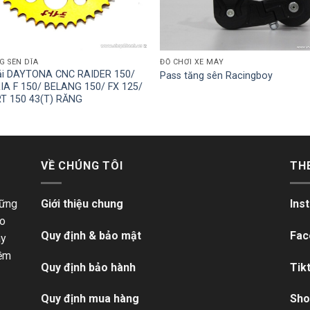
 SÊN DĨA
ĐỒ CHƠI XE MÁY
tải DAYTONA CNC RAIDER 150/
Pass tăng sên Racingboy
IA F 150/ BELANG 150/ FX 125/
T 150 43(T) RĂNG
VỀ CHÚNG TÔI
TH
hững
Giới thiệu chung
Ins
ho
Quy định & bảo mật
Fac
ãy
iềm
Quy định bảo hành
Tik
Quy định mua hàng
Sho