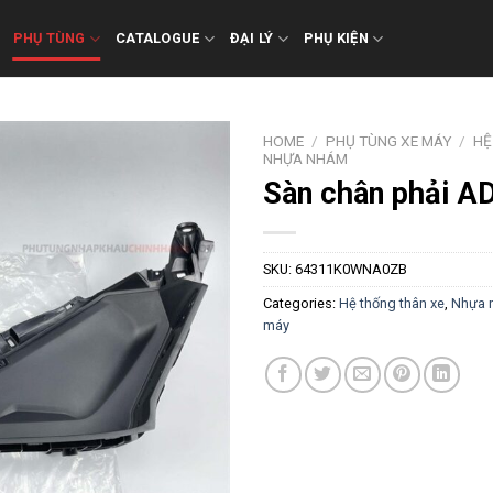
PHỤ TÙNG
CATALOGUE
ĐẠI LÝ
PHỤ KIỆN
HOME
/
PHỤ TÙNG XE MÁY
/
HỆ
NHỰA NHÁM
Sàn chân phải 
SKU:
64311K0WNA0ZB
Categories:
Hệ thống thân xe
,
Nhựa 
máy