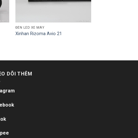
ĐÈN LED XE MÁY
Xinhan Rizoma Avio 21
EO DÕI THÊM
tagram
ebook
tok
pee