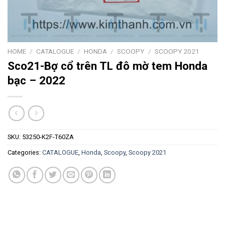
HOME
/
CATALOGUE
/
HONDA
/
SCOOPY
/
SCOOPY 2021
Sco21-Bợ cổ trên TL đô mờ tem Honda
bạc – 2022
SKU:
53250-K2F-T60ZA
Categories:
CATALOGUE
,
Honda
,
Scoopy
,
Scoopy 2021