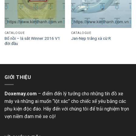
CATALOGUE
CATALOGUE
Bố nồi – lá sắt Winner 2016 V1
Jan-Nẹp trắng xà cừ R
đời đầu
GIỚI THIỆU
Doxemay.com
– điểm đến lý tưởng cho những tín đồ xe
máy và những ai muốn “lột xác” cho chiếc xế yêu bằng các
phụ kiện độc đáo. Hãy đến với chúng tôi để trải nghiệm trọn
vẹn niềm đam mê xe cộ!