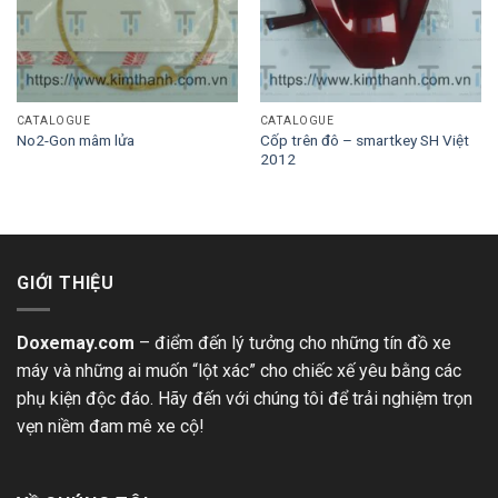
CATALOGUE
CATALOGUE
Cốp trên đô – smartkey SH Việt
No2-Gon mâm lửa
2012
GIỚI THIỆU
Doxemay.com
– điểm đến lý tưởng cho những tín đồ xe
máy và những ai muốn “lột xác” cho chiếc xế yêu bằng các
phụ kiện độc đáo. Hãy đến với chúng tôi để trải nghiệm trọn
vẹn niềm đam mê xe cộ!