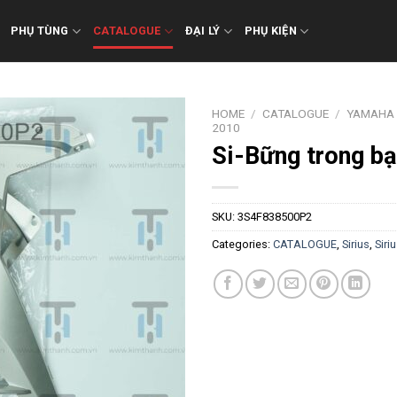
PHỤ TÙNG
CATALOGUE
ĐẠI LÝ
PHỤ KIỆN
HOME
/
CATALOGUE
/
YAMAHA
2010
Si-Bững trong bạ
SKU:
3S4F838500P2
Categories:
CATALOGUE
,
Sirius
,
Siri