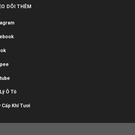
EO DÕI THÊM
tagram
ebook
tok
pee
tube
 Lý Ô Tô
 Cấp Khí Tươi