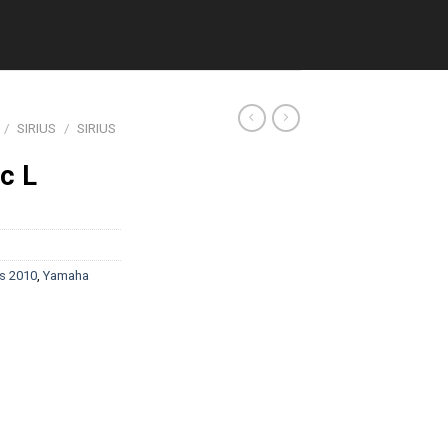
/
SIRIUS
/
SIRIUS
c L
us 2010
,
Yamaha