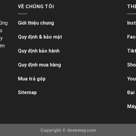
VỀ CHÚNG TÔI
TH
hững
Giới thiệu chung
Ins
ho
Quy định & bảo mật
Fac
ãy
iềm
Quy định bảo hành
Tik
Quy định mua hàng
Sho
Mua trả góp
You
Sitemap
Đại
Máy
Copyright ©
doxemay.com