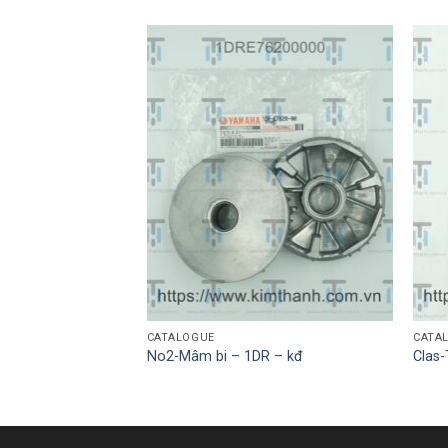
CATALOGUE
CATA
i (ốp đầu sau) màu
No2-Mâm bi – 1DR – kđ
Clas
Air Blade 2016