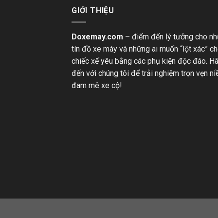
GIỚI THIỆU
Doxemay.com
– điểm đến lý tưởng cho n
tín đồ xe máy và những ai muốn “lột xác” c
chiếc xế yêu bằng các phụ kiện độc đáo. H
đến với chúng tôi để trải nghiệm trọn vẹn n
đam mê xe cộ!