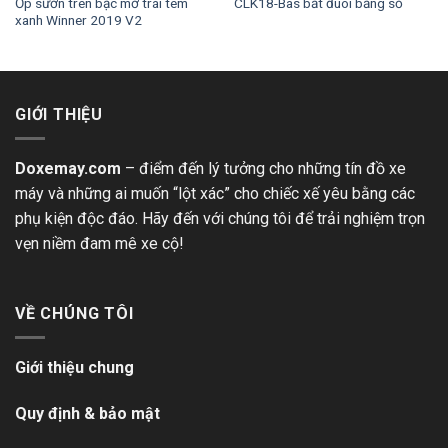
Ốp sườn trên bạc mờ trái tem
CLK18-Bas bắt đuôi bảng số
xanh Winner 2019 V2
GIỚI THIỆU
Doxemay.com
– điểm đến lý tưởng cho những tín đồ xe
máy và những ai muốn “lột xác” cho chiếc xế yêu bằng các
phụ kiện độc đáo. Hãy đến với chúng tôi để trải nghiệm trọn
vẹn niềm đam mê xe cộ!
VỀ CHÚNG TÔI
Giới thiệu chung
Quy định & bảo mật