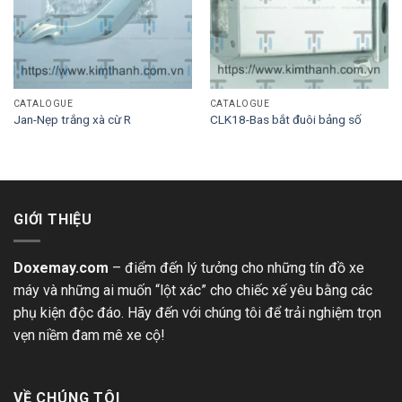
CATALOGUE
CATALOGUE
Jan-Nẹp trắng xà cừ R
CLK18-Bas bắt đuôi bảng số
GIỚI THIỆU
Doxemay.com
– điểm đến lý tưởng cho những tín đồ xe
máy và những ai muốn “lột xác” cho chiếc xế yêu bằng các
phụ kiện độc đáo. Hãy đến với chúng tôi để trải nghiệm trọn
vẹn niềm đam mê xe cộ!
VỀ CHÚNG TÔI