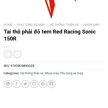
HOME
/
PHỤ TÙNG XE MÁY
/
HỆ THỐNG THÂN XE
/
NHỰA MÀU
Tai thỏ phải đỏ tem Red Racing Sonic
150R
SKU:
61305K56NG0ZA
Categories:
Hệ thống thân xe
,
Nhựa màu
,
Phụ tùng xe máy