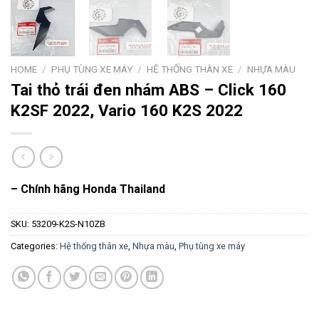
HOME
/
PHỤ TÙNG XE MÁY
/
HỆ THỐNG THÂN XE
/
NHỰA MÀU
Tai thỏ trái đen nhám ABS – Click 160
K2SF 2022, Vario 160 K2S 2022
– Chính hãng Honda Thailand
SKU:
53209-K2S-N10ZB
Categories:
Hệ thống thân xe
,
Nhựa màu
,
Phụ tùng xe máy